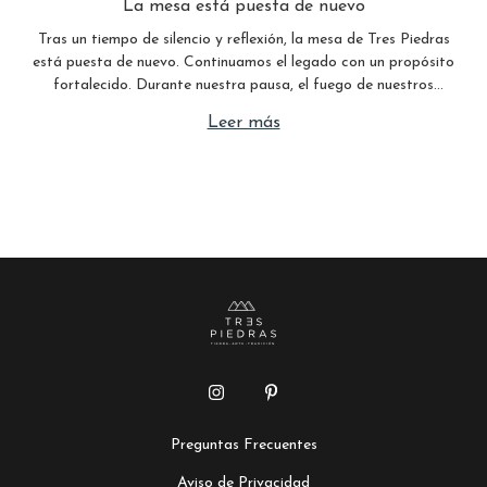
La mesa está puesta de nuevo
Tras un tiempo de silencio y reflexión, la mesa de Tres Piedras
está puesta de nuevo. Continuamos el legado con un propósito
fortalecido. Durante nuestra pausa, el fuego de nuestros
artesanos nunca se apagó. Hoy, con una visión renovada,
Leer más
volvemos a abrir nuestras puertas para llevar a tu hogar
piezas que son tierra, arte y tradición. Te invitamos a tomar
asiento y acompañarnos en este nuevo capítulo.
Preguntas Frecuentes
Aviso de Privacidad